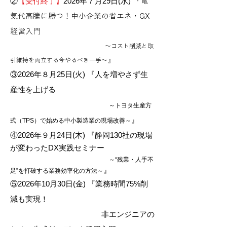
②
【受付終了】
2026年７月29日(水) 『
電
気代高騰に勝つ！中小企業の省エネ・GX
経営入門
～コスト削減と取
』
引維持を両立する今やるべき一手～
③202
6年８月25日(火) 『人を増やさず生
産性を上げる
～トヨタ生産方
』
式（TPS）で始める中小製造業の現場改善～
④202
6年９月24日(木) 『静岡130社の現場
が変わったDX実践セミナー
～“残業・人手不
』
足”を打破する業務効率化の方法～
⑤202
6年10月30日(金) 『業務時間75%削
減も実現！
非エンジニアの