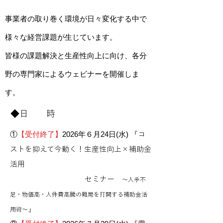
事業者の取り巻く環境が日々変化する中で
様々な経営課題が生じています。
皆様の課題解決と生産性向上に向け、各分
野の専門家によるウェビナーを開催しま
す。
◆日 時
①​
【受付終了】
2026年６月24日(水) 『
コ
ストを抑えて今動く！生産性向上×補助金
活用
セミナー
～人手不
足・物価高・人件費高騰の難局を打開する補助金活
』
用術～