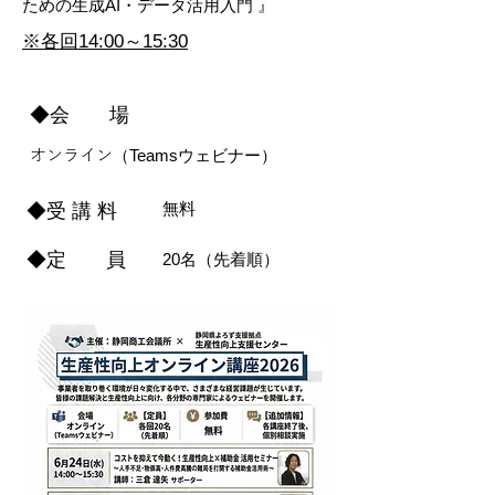
ための生成AI・データ活用入門 』
※各回14:00～15:30
◆会 場
（Teamsウェビナー
）
​オンライン
​無料
◆受 講 料
◆定 員
​20名（先着順）