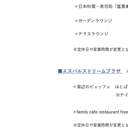
✧日本料理・寿司処「富
✧ガーデンラウ
✧テラスラウン
※定休日や営業時間が変更とな
■エスパルスドリームプラザ
✧海辺のビュッフェ はとばキッチン
※テ
✧family cafe restaurant fre
※定休日や営業時間が変更とな