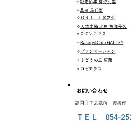
✧
馳走佰年 覚弥別墅
葵区七間
✧
草薙 茄兵衛
清水区草薙一丁
✧
ＧＲＩＬＬ炙之介
葵区昭
✧
天然南鮪 地魚 魚弥長久
葵
✧
ロダンテラス
駿河区谷田5
✧
Bakery&Cafe GALLEY
駿河
✧
ブランオーシャン
清水区島
✧
ぶどうの丘 草薙
清水区草
✧
ロゼテラス
富士市蓼原町1
お問い合わせ
​静岡商工会議所 総務部
ＴＥＬ 054-25