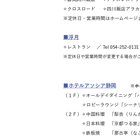
✧クロスロード ✧四川飯店アラカ
※定休日・営業時間はホームページ
■浮月
✧レストラン ／ Tel 054-252-0
※定休日や営業時間が変更する場合が
■ホテルアソシア静岡
※ホ
（１Ｆ）✧オールデイダイニング「パーゴラ」
✧ロビーラウンジ「シーナリー」 
（２Ｆ）✧中国料理 「梨杏（りんか）」
✧日本料理 「京都つる家」 ／
✧鉄板焼 「那古亭（なこてい）