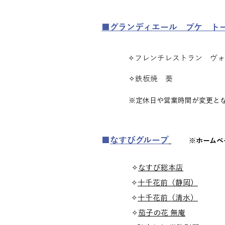
■グランディエール ブケ ト
✧フレンチレストラン ヴォーシエ
✧鉄板焼 葵 ／ Te
※定休日や営業時間が変更とな
■
なすびグループ
※ホームペ
✧
なすび総本店
清水区富士見
✧
十千花前（静岡）
駿河区
✧
十千花前（清水）
清水区真
✧
茄子の花 無庵
葵区昭和町