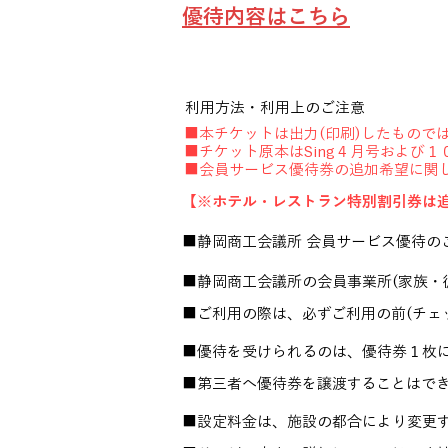
優待内容はこちら
利用方法・利用上のご注意
■本チケットは出力(印刷)したもので
■チケット原本はSing４月号および
■​会員サービス優待券の追加希望に関
【※ホテル・レストラン特別割引券は
■静岡商工会議所 会員サービス優待のご利
■静岡商工会議所の会員事業所(家族・
■ご利用の際は、必ずご利用の前(チェ
■優待を受けられるのは、優待券１枚
■第三者へ優待券を譲渡することはで
■設定料金は、施設の都合により変更