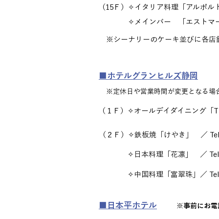
（15Ｆ）✧イタリア料理「アルポルト」 
✧メインバー 「エストマーレ」
※シーナリーのケーキ並びに各店
■ホテルグランヒルズ静岡
※定休日や営業時間が変更となる場
（１Ｆ）✧オールデイダイニング「THE TA
（２Ｆ）✧鉄板焼「けやき」 ／ Tel 05
✧日本料理「花凛」 ／ Tel 05
✧中国料理「富翠珠」／ Tel 05
■日本平ホテル
※事前にお